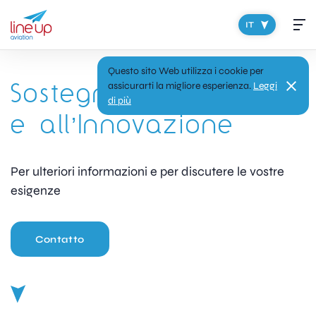
IT
Questo sito Web utilizza i cookie per
Sostegno alla Ricerca
assicurarti la migliore esperienza.
Leggi
di più
e all’Innovazione
Per ulteriori informazioni e per discutere le vostre
esigenze
Contatto